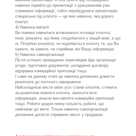
навички перейти до презентації з урахуванням уже
отриманої інформації, тобто перебудувати презентацію
спеціально під клієнта — це вже навичка, яка дорого
коштує
4) Навичка емпатії
Ви повинні навчитися вловлювати інтонації клієнта,
пози, розуміти, що йому сподобалося у вищій мові, а що
ні. Потрібно розуміти, чи подобається клієнту те, що Ви
кажете, як кажете, чи сприймає він Вашу інформацію.
5) Навичка самоорганізації
Після успішно проведених переговорів йде організація
угоди, підготовка документів, укладання договору,
відправка комерційної пропозиції тощо.
І саме на даному етапі ця навичка допоможе довести
розпочате до логічного завершення.
Найскладніше вести облік усіх станів клієнтів, стежити
за розвитком кожного клієнта, заносити всю
інформацію, вчасно виставляти комерційні пропозиції
тощо. Робити щодня певну кількість роботи, що
наближає до мети. Тільки навичка самоорганізації
допоможе досягти справжніх висот у продажах.