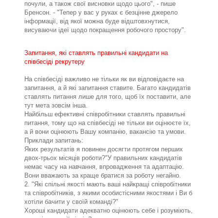
почули, а також свої висновки щодо цього", - пише
Бренсон. - "Тепер у вас у руках є безцінне джерело
інформації, від якої можна буде відштовхнутися,
висуваючи ідеї щодо покращення робочого простору".
Запитання, які ставлять правильні кандидати на
співбесіді рекрутеру
На співбесіді важливо не тільки як ви відповідаєте на
запитання, а й які запитання ставите. Багато кандидатів
ставлять питання лише для того, щоб їх поставити, але
тут мета зовсім інша.
Найбільш ефективні співробітники ставлять правильні
питання, тому що на співбесіді не тільки ви оцінюєте їх,
а й вони оцінюють Вашу компанію, вакансію та умови.
Приклади запитань:
Яких результатів я повинен досягти протягом перших
двох-трьох місяців роботи?"У правильних кандидатів
немає часу на навчання, впровадження та адаптацію.
Вони вважають за краще братися за роботу негайно.
2. "Які спільні якості мають ваші найкращі співробітники
та співробітників, з якими особистісними якостями і Ви б
хотіли бачити у своїй команді?"
Хороші кандидати адекватно оцінюють себе і розуміють,