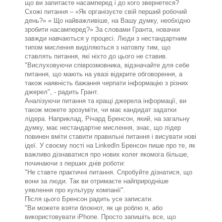
що ви запитаєте насамперед і до кого звернетеся?
Схожі питання – «Як організуєте свій перший робочий
день?» « Що найважливіше, на Вашу думку, необхідно
зробити насамперед?» За словами Гранта, новачки
завжди навчаються у процесі. Люди з нестандартним
типом мислення виділяються з натовпу тим, що
ставлять питання, які ніхто до цього не ставив.
"Вислуховуючи співрозмовника, відзначайте для себе
питання, що мають на увазі відкрите обговорення, а
також наявність бажання черпати інформацію з різних
джерел", - радить Грант.
Аналізуючи питання та кращі джерела інформації, ви
також можете зрозуміти, чи має кандидат задатки
лідера. Наприклад, Річард Бренсон, який, на загальну
думку, має нестандартне мислення, знає, що лідер
повинен вміти ставити правильні питання і висувати нові
ідеї. У своєму пості на LinkedIn Бренсон пише про те, як
важливо дізнаватися про нових колег якомога більше,
починаючи з перших днів роботи:
"Не ставте практичні питання. Спробуйте дізнатися, що
вони за люди. Так ви отримаєте найприродніше
уявлення про культуру компанії".
Після цього Бренсон радить усе записати.
"Ви можете взяти блокнот, як це роблю я, або
використовувати iPhone. Просто запишіть все, що