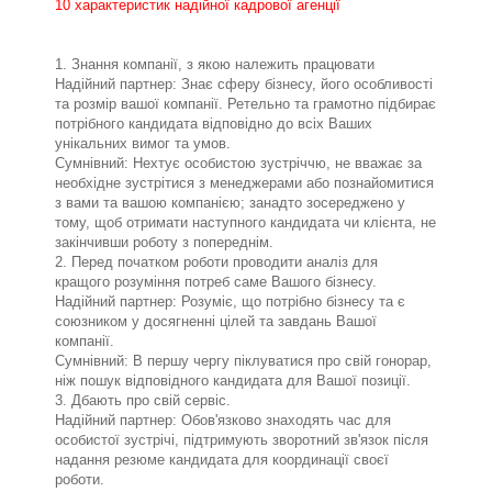
10 характеристик надійної кадрової агенції
1. Знання компанії, з якою належить працювати
Надійний партнер: Знає сферу бізнесу, його особливості
та розмір вашої компанії. Ретельно та грамотно підбирає
потрібного кандидата відповідно до всіх Ваших
унікальних вимог та умов.
Сумнівний: Нехтує особистою зустріччю, не вважає за
необхідне зустрітися з менеджерами або познайомитися
з вами та вашою компанією; занадто зосереджено у
тому, щоб отримати наступного кандидата чи клієнта, не
закінчивши роботу з попереднім.
2. Перед початком роботи проводити аналіз для
кращого розуміння потреб саме Вашого бізнесу.
Надійний партнер: Розуміє, що потрібно бізнесу та є
союзником у досягненні цілей та завдань Вашої
компанії.
Сумнівний: В першу чергу піклуватися про свій гонорар,
ніж пошук відповідного кандидата для Вашої позиції.
3. Дбають про свій сервіс.
Надійний партнер: Обов'язково знаходять час для
особистої зустрічі, підтримують зворотний зв'язок після
надання резюме кандидата для координації своєї
роботи.