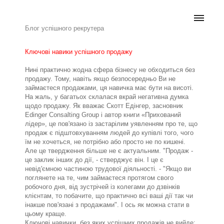
Блог успішного рекрутера
Ключові навики успішного продажу
Нині практично жодна сфера бізнесу не обходиться без
продажу. Тому, навіть якщо безпосередньо Ви не
займаєтеся продажами, ця навичка має бути на висоті.
На жаль, у багатьох склалася вкрай негативна думка
щодо продажу. Як вважає Скотт Едінгер, засновник
Edinger Consalting Group і автор книги «Прихований
лідер», це пов'язано із застарілим уявленням про те, що
продаж є підштовхуванням людей до купівлі того, чого
їм не хочеться, не потрібно або просто не по кишені.
Але це твердження більше не є актуальним. "Продаж -
це заклик інших до дії, - стверджує він. І це є
невід'ємною частиною трудової діяльності. - "Якщо ви
поглянете на те, чим займаєтеся протягом свого
робочого дня, від зустрічей із колегами до дзвінків
клієнтам, то побачите, що практично всі ваші дії так чи
інакше пов'язані з продажами". І ось як можна стати в
цьому краще.
Ключові навички, без яких успішних продажів не вийде: