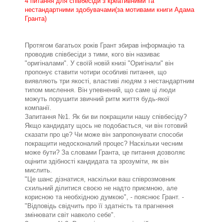
4 питання для співбесіди з креативними та
нестандартними здобувачами(за мотивами книги Адама
Гранта)
Протягом багатьох років Грант збирав інформацію та
проводив співбесіди з тими, кого він називає
"оригіналами". У своїй новій книзі "Оригінали" він
пропонує ставити чотири особливі питання, що
виявляють три якості, властиві людям з нестандартним
типом мислення. Він упевнений, що саме ці люди
можуть порушити звичний ритм життя будь-якої
компанії.
Запитання №1. Як би ви покращили нашу співбесіду?
Якщо кандидату щось не подобається, чи він готовий
сказати про це? Чи може він запропонувати способи
покращити недосконалий процес? Наскільки чесним
може бути? За словами Гранта, це питання дозволяє
оцінити здібності кандидата та зрозуміти, як він
мислить.
"Це шанс дізнатися, наскільки ваш співрозмовник
схильний ділитися своєю не надто приємною, але
корисною та необхідною думкою", - пояснює Грант. -
"Відповідь свідчить про її здатність та прагнення
змінювати світ навколо себе".