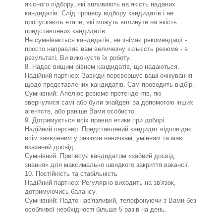
якісного підбору, які впливають на якість наданих
кандидатів. Слід процесу відбору кандидатів і не
пропускають етапи, які можуть вплинути на якість
представлених кандидатів
Не сумнівається кандидатів, не знімає рекомендації -
просто направляє вам величезну кількість резюме - в
результаті, Ви виконуєте їх роботу.
8. Надає вищим рівнем кандидатів, що надаються.
Надійний партнер: Завжди перевершує ваші очікування
щодо представлених кандидатів. Сам проводить відбір.
Сумнівний: Апелює резюме претендентів, які
звернулися самі або були знайдені за допомогою інших
агентств, або раніше Вами особисто.
9. Дотримується всіх правил етики при доборі.
Надійний партнер: Представлений кандидат відповідає
всім заявленим у резюме навичкам, умінням та має
вказаний досвід.
Сумнівний: Приписує кандидатом «зайвий досвід,
знання» для максимально швидкого закриття вакансії.
10. Постійність та стабільність
Надійний партнер: Регулярно виходить на зв'язок,
дотримуючись балансу.
Сумнівний: Надто нав'язливий, телефонуючи з Вами без
особливої ​​необхідності більше 5 разів на день.