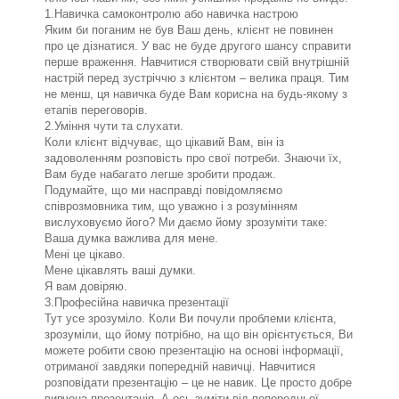
1.Навичка самоконтролю або навичка настрою
Яким би поганим не був Ваш день, клієнт не повинен
про це дізнатися. У вас не буде другого шансу справити
перше враження. Навчитися створювати свій внутрішній
настрій перед зустріччю з клієнтом – велика праця. Тим
не менш, ця навичка буде Вам корисна на будь-якому з
етапів переговорів.
2.Уміння чути та слухати.
Коли клієнт відчуває, що цікавий Вам, він із
задоволенням розповість про свої потреби. Знаючи їх,
Вам буде набагато легше зробити продаж.
Подумайте, що ми насправді повідомляємо
співрозмовника тим, що уважно і з розумінням
вислуховуємо його? Ми даємо йому зрозуміти таке:
Ваша думка важлива для мене.
Мені це цікаво.
Мене цікавлять ваші думки.
Я вам довіряю.
3.Професійна навичка презентації
Тут усе зрозуміло. Коли Ви почули проблеми клієнта,
зрозуміли, що йому потрібно, на що він орієнтується, Ви
можете робити свою презентацію на основі інформації,
отриманої завдяки попередній навичці. Навчитися
розповідати презентацію – це не навик. Це просто добре
вивчена презентація. А ось зуміти від попередньої