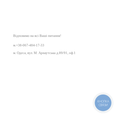
Відповимо на всі Ваші питання!
м.+38-067-484-17-33
м. Одеса, вул. М. Арнаутська д.89/91, оф.1
КНОПКА
СВЯЗИ