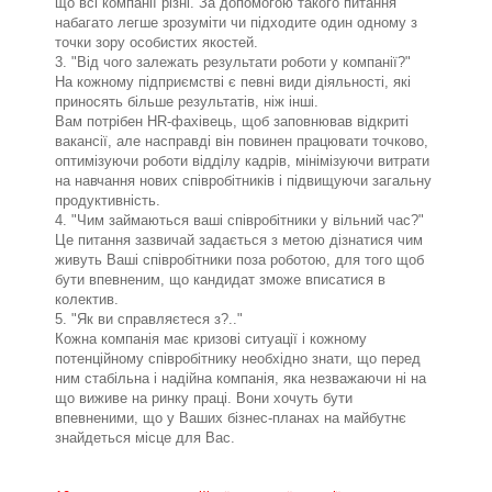
що всі компанії різні. За допомогою такого питання
набагато легше зрозуміти чи підходите один одному з
точки зору особистих якостей.
3. "Від чого залежать результати роботи у компанії?"
На кожному підприємстві є певні види діяльності, які
приносять більше результатів, ніж інші.
Вам потрібен HR-фахівець, щоб заповнював відкриті
вакансії, але насправді він повинен працювати точково,
оптимізуючи роботи відділу кадрів, мінімізуючи витрати
на навчання нових співробітників і підвищуючи загальну
продуктивність.
4. "Чим займаються ваші співробітники у вільний час?"
Це питання зазвичай задається з метою дізнатися чим
живуть Ваші співробітники поза роботою, для того щоб
бути впевненим, що кандидат зможе вписатися в
колектив.
5. "Як ви справляєтеся з?.."
Кожна компанія має кризові ситуації і кожному
потенційному співробітнику необхідно знати, що перед
ним стабільна і надійна компанія, яка незважаючи ні на
що виживе на ринку праці. Вони хочуть бути
впевненими, що у Ваших бізнес-планах на майбутнє
знайдеться місце для Вас.