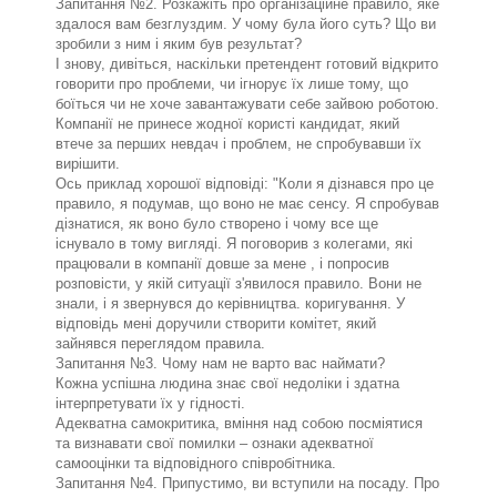
Запитання №2. Розкажіть про організаційне правило, яке
здалося вам безглуздим. У чому була його суть? Що ви
зробили з ним і яким був результат?
І знову, дивіться, наскільки претендент готовий відкрито
говорити про проблеми, чи ігнорує їх лише тому, що
боїться чи не хоче завантажувати себе зайвою роботою.
Компанії не принесе жодної користі кандидат, який
втече за перших невдач і проблем, не спробувавши їх
вирішити.
Ось приклад хорошої відповіді: "Коли я дізнався про це
правило, я подумав, що воно не має сенсу. Я спробував
дізнатися, як воно було створено і чому все ще
існувало в тому вигляді. Я поговорив з колегами, які
працювали в компанії довше за мене , і попросив
розповісти, у якій ситуації з'явилося правило. Вони не
знали, і я звернувся до керівництва. коригування. У
відповідь мені доручили створити комітет, який
зайнявся переглядом правила.
Запитання №3. Чому нам не варто вас наймати?
Кожна успішна людина знає свої недоліки і здатна
інтерпретувати їх у гідності.
Адекватна самокритика, вміння над собою посміятися
та визнавати свої помилки – ознаки адекватної
самооцінки та відповідного співробітника.
Запитання №4. Припустимо, ви вступили на посаду. Про