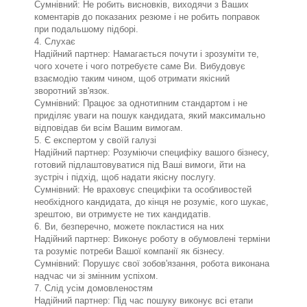
Сумнівний: Не робить висновків, виходячи з Ваших
коментарів до показаних резюме і не робить поправок
при подальшому підборі.
4. Слухає
Надійний партнер: Намагається почути і зрозуміти те,
чого хочете і чого потребуєте саме Ви. Вибудовує
взаємодію таким чином, щоб отримати якісний
зворотний зв'язок.
Сумнівний: Працює за однотипним стандартом і не
приділяє уваги на пошук кандидата, який максимально
відповідав би всім Вашим вимогам.
5. Є експертом у своїй галузі
Надійний партнер: Розуміючи специфіку вашого бізнесу,
готовий підлаштовуватися під Ваші вимоги, йти на
зустріч і підхід, щоб надати якісну послугу.
Сумнівний: Не враховує специфіки та особливостей
необхідного кандидата, до кінця не розуміє, кого шукає,
зрештою, ви отримуєте не тих кандидатів.
6. Ви, безперечно, можете покластися на них
Надійний партнер: Виконує роботу в обумовлені терміни
та розуміє потреби Вашої компанії як бізнесу.
Сумнівний: Порушує свої зобов'язання, робота виконана
надчас чи зі змінним успіхом.
7. Слід усім домовленостям
Надійний партнер: Під час пошуку виконує всі етапи