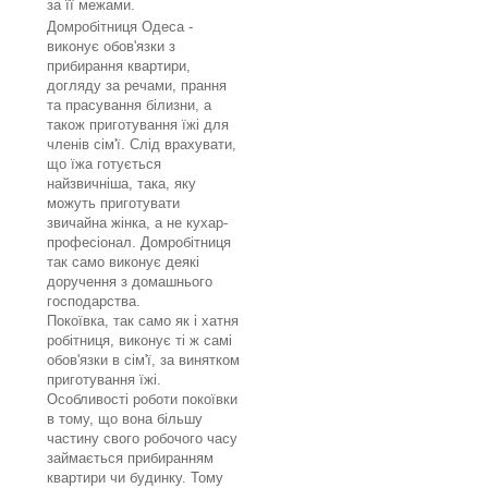
за її межами.
Домробітниця Одеса -
виконує обов'язки з
прибирання квартири,
догляду за речами, прання
та прасування білизни, а
також приготування їжі для
членів сім'ї. Слід врахувати,
що їжа готується
найзвичніша, така, яку
можуть приготувати
звичайна жінка, а не кухар-
професіонал. Домробітниця
так само виконує деякі
доручення з домашнього
господарства.
Покоївка, так само як і хатня
робітниця, виконує ті ж самі
обов'язки в сім'ї, за винятком
приготування їжі.
Особливості роботи покоївки
в тому, що вона більшу
частину свого робочого часу
займається прибиранням
квартири чи будинку. Тому