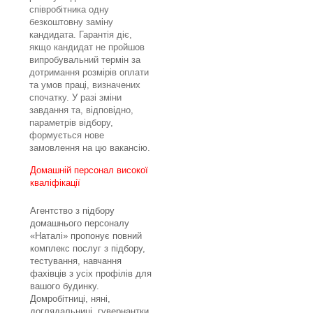
співробітника одну
безкоштовну заміну
кандидата. Гарантія діє,
якщо кандидат не пройшов
випробувальний термін за
дотримання розмірів оплати
та умов праці, визначених
спочатку. У разі зміни
завдання та, відповідно,
параметрів відбору,
формується нове
замовлення на цю вака
нсію.
Домашній персонал високої
кваліфікації
Агентство з підбору
домашнього персоналу
«Наталі» пропонує повний
комплекс послуг з підбору,
тестування, навчання
фахівців з усіх профілів для
вашого будинку.
Домробітниці, няні,
доглядальниці, гувернантки