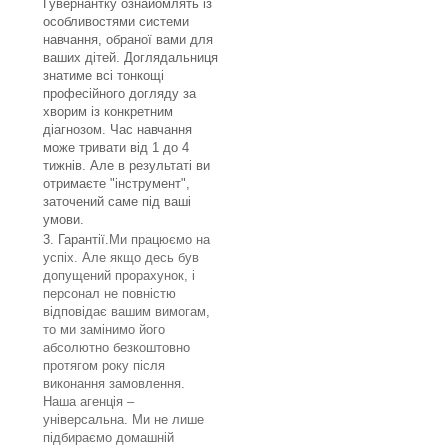
Гувернантку ознайомлять із
особливостями системи
навчання, обраної вами для
ваших дітей. Доглядальниця
знатиме всі тонкощі
професійного догляду за
хворим із конкретним
діагнозом. Час навчання
може тривати від 1 до 4
тижнів. Але в результаті ви
отримаєте "інструмент",
заточений саме під ваші
умови.
Гарантії.
Ми працюємо на
успіх. Але якщо десь був
допущений прорахунок, і
персонал не повністю
відповідає вашим вимогам,
то ми замінимо його
абсолютно безкоштовно
протягом року після
виконання замовлення.
Наша агенція –
універсальна. Ми не лише
підбираємо домашній