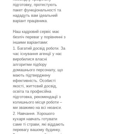
підготовку, протестують
пакет функціональності та
нададуть вам ідеальний
варіант працівника.
​Наш кадровий сервіс має
безліч переваг у порівнянні з
іншими варіантами:
Багатий досвід роботи. За
час існування агенції у нас
виробилися власні
алгоритми підбору
домашнього персоналу, що
мають підтверджену
ефективність. Особисті
якості, життєвий досвід,
освіта та професійна
підготовка, рекомендації з
колишнього місця роботи –
ми зважимо на всі нюанси.
Навчання. Хорошого
кухаря навчать готувати
саме ті страви, які віддають
перевагу вашому будинку.