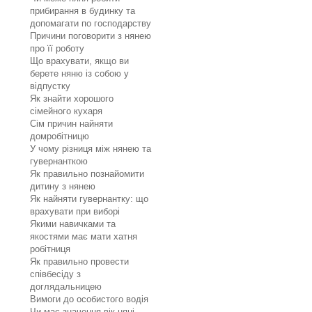
прибирання в будинку та
допомагати по господарству
Причини поговорити з нянею
про її роботу
Що врахувати, якщо ви
берете няню із собою у
відпустку
Як знайти хорошого
сімейного кухаря
Сім причин найняти
домробітницю
У чому різниця між нянею та
гувернанткою
Як правильно познайомити
дитину з нянею
Як найняти гувернантку: що
врахувати при виборі
Якими навичками та
якостями має мати хатня
робітниця
Як правильно провести
співбесіду з
доглядальницею
Вимоги до особистого водія
Чи має значення вік няні