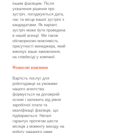
іншим фахівцем. Після
ухвалення рішення про
зустріч, погоджуються дата,
час та місце вашої зустрічі з
кандидатами. Як варіант,
зустріч може бути проведена
в нашій агенції. Ми також
обговорюємо можливість
присутності менеджера, який
виконує ваше замовлення,
на співбесіді у компанії.
Фінансові взаємини
Вартість послуг для
роботодавця за умовами
нашого агентства
формується на договірній
основі і залежить від рівня
заробітної плати та
кваліфікації фахівців, що
підбираються. Наталі
гарантує протягом шести
місяців з моменту виходу на
роботу наданого нами