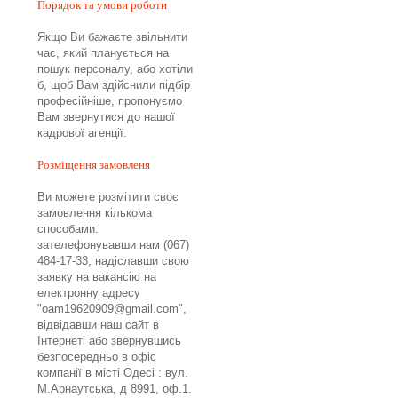
Порядок та умови роботи
Якщо Ви бажаєте звільнити
час, який планується на
пошук персоналу, або хотіли
б, щоб Вам здійснили підбір
професійніше, пропонуємо
Вам звернутися до нашої
кадрової агенції.
Розміщення замовленя
Ви можете розмітити своє
замовлення кількома
способами:
зателефонувавши нам (067)
484-17-33, надіславши свою
заявку на вакансію на
електронну адресу
"oam19620909@gmail.com",
відвідавши наш сайт в
Інтернеті або звернувшись
безпосередньо в офіс
компанії в місті Одесі : вул.
М.Арнаутська, д 8991, оф.1.