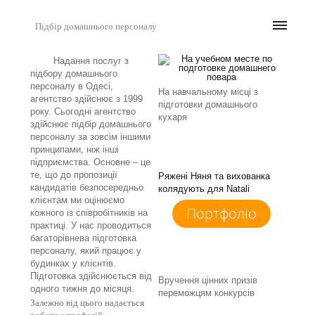
Підбір домашнього персоналу
Надання послуг з
підбору домашнього
персоналу в Одесі,
На навчальному місці з
агентство здійснює з 1999
підготовки домашнього
року. Сьогодні агентство
кухаря
здійснює підбір домашнього
персоналу за зовсім іншими
принципами, ніж інші
підприємства. Основне – це
те, що до пропозиції
Ряжені Няня та вихованка
кандидатів безпосередньо
колядують для Natali
клієнтам ми оцінюємо
Портфоліо
кожного із співробітників на
практиці. У нас проводиться
багаторівнева підготовка
персоналу, який працює у
будинках у клієнтів.
Підготовка здійснюється від
Вручення цінних призів
одного тижня до місяця.
переможцям конкурсів
Залежно від цього надається