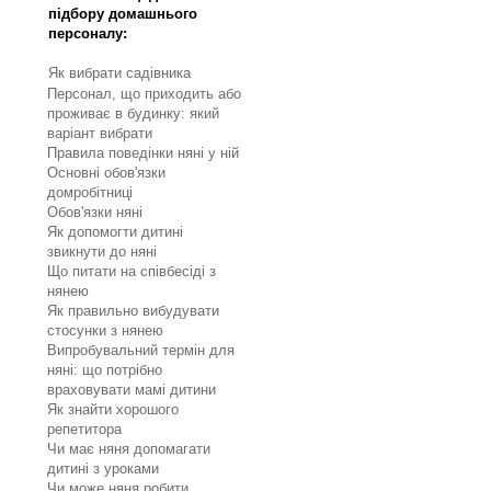
підбору домашнього
персоналу:
Як вибрати садівника
Персонал, що приходить або
проживає в будинку: який
варіант вибрати
Правила поведінки няні у ній
Основні обов'язки
домробітниці
Обов'язки няні
Як допомогти дитині
звикнути до няні
Що питати на співбесіді з
нянею
Як правильно вибудувати
стосунки з нянею
Випробувальний термін для
няні: що потрібно
враховувати мамі дитини
Як знайти хорошого
репетитора
Чи має няня допомагати
дитині з уроками
Чи може няня робити