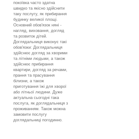
покоївка часто здатна
швидко та якісно здійснити
таку послугу, як прибирання
будинку великої площі.
Основний обов'язок няні -
нагляд, виховання, догляд
та розвиток дітей.
Доглядальниця виконує такі
обов'язки: Доглядальниця
здійснює догляд за хворими
та літніми людьми, а також
здійснює прибирання
квартири, догляд за речами,
прання та прасування
білизни, а також
приготування їжі для хворої
або літньої людини. Дуже
актуальна сьогодні така
послуга, як доглядальниця з
проживанням. Також можна
замовити послугу
доглядальниці погодинно.