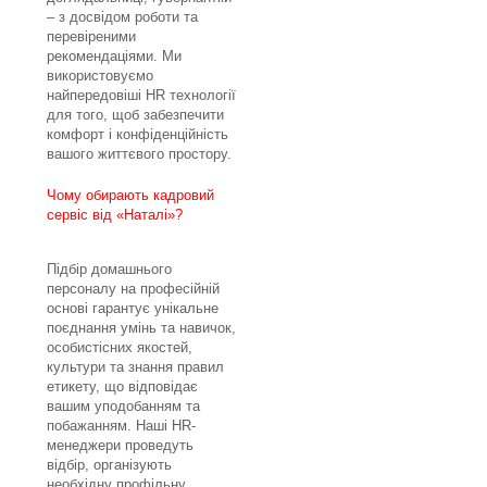
– з досвідом роботи та
перевіреними
рекомендаціями. Ми
використовуємо
найпередовіші HR технології
для того, щоб забезпечити
комфорт і конфіденційність
вашого життєвого простору.
Чому обирають кадровий
сервіс від «Наталі»?
Підбір домашнього
персоналу на професійній
основі гарантує унікальне
поєднання умінь та навичок,
особистісних якостей,
культури та знання правил
етикету, що відповідає
вашим уподобанням та
побажанням. Наші HR-
менеджери проведуть
відбір, організують
необхідну профільну