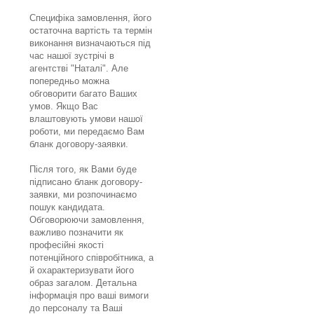
Специфіка замовлення, його
остаточна вартість та термін
виконання визначаються під
час нашої зустрічі в
агентстві "Наталі". Але
попередньо можна
обговорити багато Ваших
умов. Якщо Вас
влаштовують умови нашої
роботи, ми передаємо Вам
бланк договору-заявки.
Після того, як Вами буде
підписано бланк договору-
заявки, ми розпочинаємо
пошук кандидата.
Обговорюючи замовлення,
важливо позначити як
професійні якості
потенційного співробітника, а
й охарактеризувати його
образ загалом. Детальна
інформація про ваші вимоги
до персоналу та Ваші