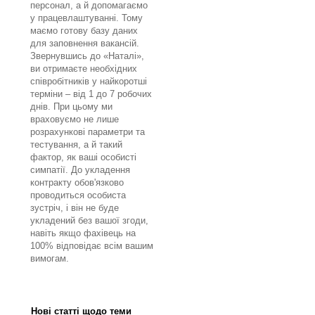
персонал, а й допомагаємо
у працевлаштуванні. Тому
маємо готову базу даних
для заповнення вакансій.
Звернувшись до «Наталі»,
ви отримаєте необхідних
співробітників у найкоротші
терміни – від 1 до 7 робочих
днів. При цьому ми
враховуємо не лише
розрахункові параметри та
тестування, а й такий
фактор, як ваші особисті
симпатії. До укладення
контракту обов'язково
проводиться особиста
зустріч, і він не буде
укладений без вашої згоди,
навіть якщо фахівець на
100% відповідає всім вашим
вимогам.
Нові статті щодо теми