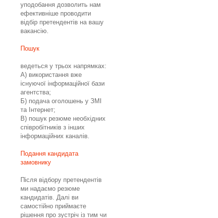
уподобання дозволить нам
ефективніше проводити
відбір претендентів на вашу
вакансію.
Пошук
ведеться у трьох напрямках:
А) використання вже
існуючої інформаційної бази
агентства;
Б) подача оголошень у ЗМІ
та Інтернет;
B) пошук резюме необхідних
співробітників з інших
інформаційних каналів.
Подання кандидата
замовнику
Після відбору претендентів
ми надаємо резюме
кандидатів. Далі ви
самостійно приймаєте
рішення про зустріч із тим чи