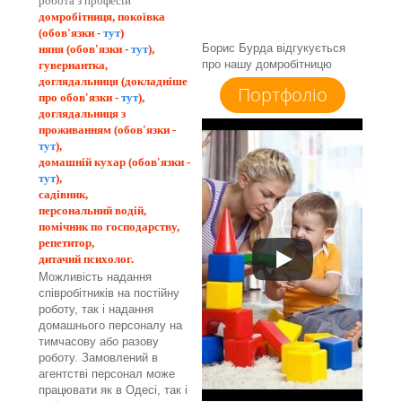
робота з професій
домробітниця, покоївка
(обов'язки -
т
ут
)
Борис Бурда відгукується
няня (обов'язки -
т
ут
),
про нашу домробітницю
гувернантка,
доглядальниця (докладніше
Портфоліо
про обов'язки -
т
ут
),
доглядальниця з
проживанням (обов'язки -
т
ут
),
домашній кухар (обов'язки -
т
ут
),
садівник,
персональний водій,
помічник по господарству,
репетитор,
дитачий психолог.
Можливість надання
співробітників на постійну
роботу, так і надання
домашнього персоналу на
тимчасову або разову
роботу. Замовлений в
агентстві персонал може
працювати як в Одесі, так і