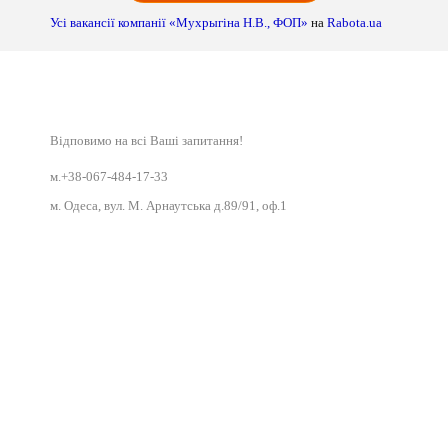
Усі вакансії компанії «Мухрыгіна Н.В., ФОП»
на
Rabota.ua
Відповимо на всі Ваші запитання!
м.+38-067-484-17-33
м. Одеса, вул. М. Арнаутська д.89/91, оф.1