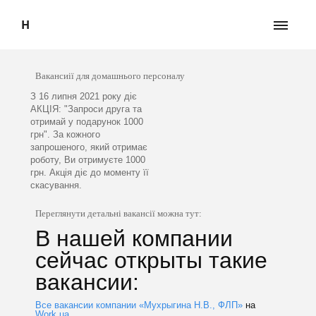
Н
Вакансиії для домашнього персоналу
З 16 липня 2021 року діє
АКЦІЯ: "Запроси друга та
отримай у подарунок 1000
грн". За кожного
запрошеного, який отримає
роботу, Ви отримуєте 1000
грн. Акція діє до моменту її
скасування.
Переглянути детальні вакансії можна тут:
В нашей компании
сейчас открыты такие
вакансии:
Все вакансии компании «Мухрыгина Н.В., ФЛП»
на
Work.ua