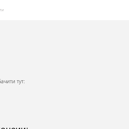
ти
бачити тут: