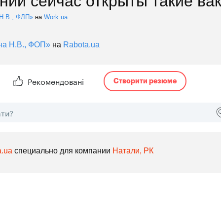
нии сейчас открыты такие вак
Н.В., ФЛП»
на
Work.ua
іна Н.В., ФОП»
на
Rabota.ua
a.ua
специально для компании
Натали, РК