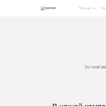
Про нас
По
Усі нові в