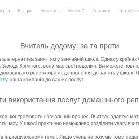
слуги
Відгуки
Навчання
Вакансіїї
Контакти
Сертифіка
Вчитель додому: за та проти
 альтернатива заняттям у звичайній школі. Однак у країнах
 Заході. Крім того, вона має свої недоліки. Ви можете повн
домашнього репетитора як доповнення до занять у школі. Я
алу
,
наша компанія до ваших послуг.
ги використання послуг домашнього реп
ові контролювати навчальний процес. Вчитель адаптує матер
сть часу. У школі практично неможливо розділити увагу вчите
 індивідуальному темпі. Якщо учень не розуміє тему, педаг