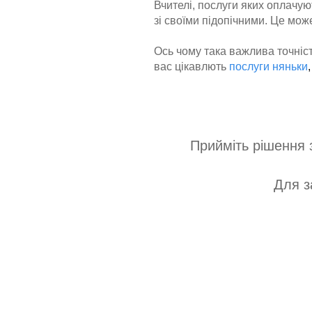
Вчителі, послуги яких оплачую
зі своїми підопічними. Це мож
Ось чому така важлива точніс
вас цікавлють
послуги няньки
Прийміть рішення з
Для з