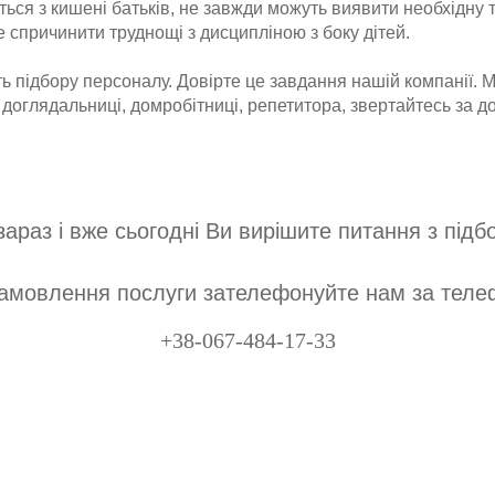
ться з кишені батьків, не завжди можуть виявити необхідну т
е спричинити труднощі з дисципліною з боку дітей.
ть підбору персоналу. Довірте це завдання нашій компанії. 
,
доглядальниці, домробітниці, репетитора, звертайтесь за д
араз і вже сьогодні Ви вирішите питання з підб
амовлення послуги зателефонуйте нам за тел
+38-067-484-17-33