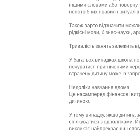
іншими словами або повернути
непотрібних правил і ритуалів
Також варто відзначити можли
рідкісні мови, бізнес-науки, ар
Тривалість занять залежить в
У багатьох випадках школа не 
почуватися пригніченими чере
втрачену дитину може із зап
Недоліки навчання вдома
Це насамперед фінансові витр
дитиною.
У тому випадку, якщо дитина 
спілкуватися з однолітками. 
викликає найпрекрасніші спога