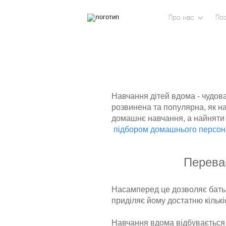
Про нас
По
Навчання дітей вдома - чудова
розвинена та популярна, як на
домашнє навчання, а найняти 
підбором домашнього персон
Перева
Насамперед це дозволяє батьк
приділяє йому достатню кількі
Навчання вдома відбувається в