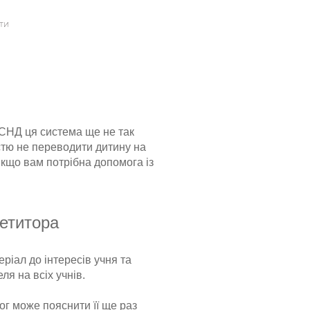
ти
 СНД ця система ще не так
істю не переводити дитину на
кщо вам потрібна допомога із
етитора
іал до інтересів учня та
ля на всіх учнів.
ог може пояснити її ще раз