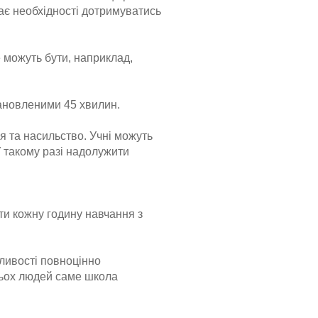
ає необхідності дотримуватись
 можуть бути, наприклад,
тановленими 45 хвилин.
я та насильство. Учні можуть
У такому разі надолужити
и кожну годину навчання з
ливості повноцінно
тьох людей саме школа