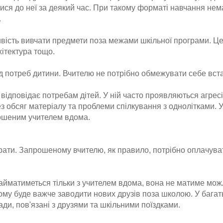
ся до неї за деякий час. При такому форматі навчання нем
.
вість вивчати предмети поза межами шкільної програми. Це
хітектура тощо.
ід потреб дитини. Вчителю не потрібно обмежувати себе вс
відповідає потребам дітей. У ній часто проявляються агресі
з обсяг матеріалу та проблеми спілкування з однолітками. 
рошеним учителем вдома.
ати. Запрошеному вчителю, як правило, потрібно оплачуват
займатиметься тільки з учителем вдома, вона не матиме мож
Йому буде важче заводити нових друзів поза школою. У бага
ди, пов'язані з друзями та шкільними поїздками.